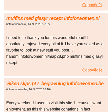
Odpovědět
muffins med glasyr recept infoforwomen.nl
(
infoforwomen.nl
,
14. 9. 2020
16:57
)
I need to to thank you for this wonderful read!! I
absolutely enjoyed every bit of it. I have you saved as a
favorite to look at new stuff you post…
handm.infoforwomen.nl/map28.php muffins med glasyr
recept
Odpovědět
vilken slips pГҐ begravning infoforwomen.be
(
infoforwomen.be
,
14. 9. 2020
16:16
)
Every weekend i used to visit this site, because i want
enjoyment, as this this website conations in fact