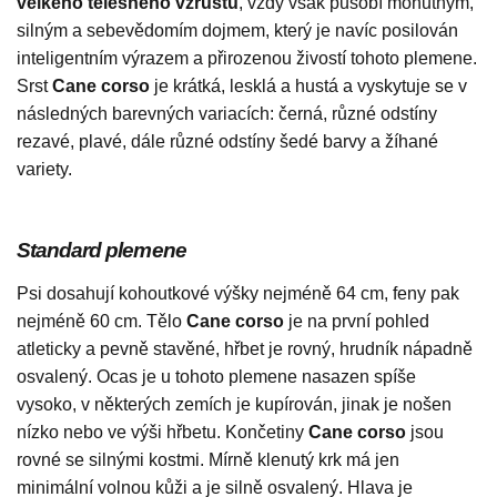
velkého tělesného vzrůstu
, vždy však působí mohutným,
silným a sebevědomím dojmem, který je navíc posilován
inteligentním výrazem a přirozenou živostí tohoto plemene.
Srst
Cane corso
je krátká, lesklá a hustá a vyskytuje se v
následných barevných variacích: černá, různé odstíny
rezavé, plavé, dále různé odstíny šedé barvy a žíhané
variety.
Standard plemene
Psi dosahují kohoutkové výšky nejméně 64 cm, feny pak
nejméně 60 cm. Tělo
Cane corso
je na první pohled
atleticky a pevně stavěné, hřbet je rovný, hrudník nápadně
osvalený. Ocas je u tohoto plemene nasazen spíše
vysoko, v některých zemích je kupírován, jinak je nošen
nízko nebo ve výši hřbetu. Končetiny
Cane corso
jsou
rovné se silnými kostmi. Mírně klenutý krk má jen
minimální volnou kůži a je silně osvalený. Hlava je