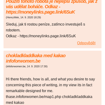
Použití tohoto robota je nejlepší způsob, jak z
vás udělat boháče. Odkaz -
https://moneylinks.page.link/6SuK
(
HenryWek
,
14. 9. 2020
18:29
)
Sleduj, jak ti rostou peníze, zatímco investuješ s
robotem.
Odkaz - https://moneylinks.page.link/6SuK
Odpovědět
chokladkladdkaka med kakao
infoforwomen.be
(
infoforwomen.be
,
14. 9. 2020
17:30
)
Hi there friends, how is all, and what you desire to say
concerning this piece of writing, in my view its in fact
remarkable designed for me.
thase.infoforwomen.be/map1.php chokladkladdkaka
med kakao