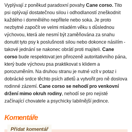
Vyplývají z poněkud paradoxní povahy
Cane corso.
Tito
psi oplývají dostatečnou silou i odhodlaností zneškodnit
každého i domnělého nepřítele nebo soka. Je proto
nezbytné započít ve velmi mladém věku s důslednou
výchovou, která ale nesmí být zaměňována za snahu
donutit tyto psy k poslušnosti silou nebo dokonce násilím -
takové jednání se nakonec obrátí proti majiteli.
Cane
corso
bude respektovat jen přirozeně autoritativního pána,
který bude výchovu psa praktikovat s klidem a
porozuměním. Na druhou stranu je nutné vzít v potaz i
dobrácké srdce těchto psích atletů a vytvořit pro ně doslova
rodinné zázemí.
Cane corso se nehodí pro venkovní
držení mimo okruh rodiny
, nehodí se pro nejisté
začínající chovatele a psychicky labilnější jedince.
Komentáře
Přidat komentář