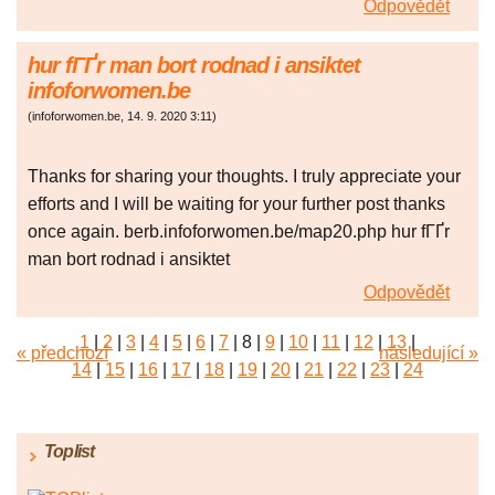
Odpovědět
hur fГҐr man bort rodnad i ansiktet
infoforwomen.be
(
infoforwomen.be
,
14. 9. 2020
3:11
)
Thanks for sharing your thoughts. I truly appreciate your
efforts and I will be waiting for your further post thanks
once again. berb.infoforwomen.be/map20.php hur fГҐr
man bort rodnad i ansiktet
Odpovědět
1
|
2
|
3
|
4
|
5
|
6
|
7
|
8
|
9
|
10
|
11
|
12
|
13
|
« předchozí
následující »
14
|
15
|
16
|
17
|
18
|
19
|
20
|
21
|
22
|
23
|
24
|
25
|
26
|
27
|
28
|
29
|
30
|
31
|
32
|
33
|
34
|
35
|
36
|
37
|
38
|
39
|
40
|
41
|
42
|
43
|
44
|
45
Toplist
|
46
|
47
|
48
|
49
|
50
|
51
|
52
|
53
|
54
|
55
|
56
|
57
|
58
|
59
|
60
|
61
|
62
|
63
|
64
|
65
|
66