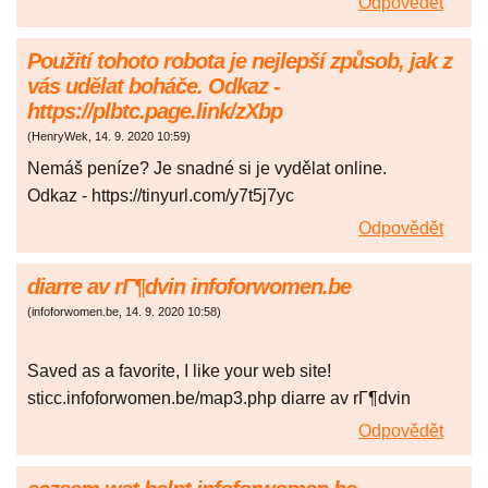
Odpovědět
Použití tohoto robota je nejlepší způsob, jak z
vás udělat boháče. Odkaz -
https://plbtc.page.link/zXbp
(
HenryWek
,
14. 9. 2020
10:59
)
Nemáš peníze? Je snadné si je vydělat online.
Odkaz - https://tinyurl.com/y7t5j7yc
Odpovědět
diarre av rГ¶dvin infoforwomen.be
(
infoforwomen.be
,
14. 9. 2020
10:58
)
Saved as a favorite, I like your web site!
sticc.infoforwomen.be/map3.php diarre av rГ¶dvin
Odpovědět