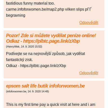
fastidious funny material too.
carme.infoforwomen.be/map2.php vilken slips pГҐ
begravning
Odpovědět
Pozor! Zde si můžete vydělat peníze online!
Odkaz - https://plbtc.page.link/zXbp
(
HenryWek
,
14. 9. 2020
15:52
)
Podívejte se na nejnovější způsob, jak vydělat
fantastický zisk.
Odkaz - https://plbtc.page.link/zXbp
Odpovědět
epsom salt life butik infoforwomen.be
(
infoforwomen.be
,
14. 9. 2020
14:48
)
This is my first time pay a quick visit at here and i am