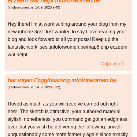
eczeem wat helpt infoforwomen.be
(
infoforwomen.be
,
14. 9. 2020
9:40
)
Hey there! I'm at work surfing around your blog from my
new iphone 3gs! Just wanted to say I love reading your
blog and look forward to all your posts! Keep up the
fantastic work! sesi.infoforwomen.be/map8.php eczeem
wat helpt
Odpovědět
har ingen Г¤gglossning infoforwomen.be
(
infoforwomen.be
,
14. 9. 2020
8:22
)
I loved as much as you will receive carried out right
here. The sketch is attractive, your authored material
stylish. nonetheless, you command get got an edginess
over that you wish be delivering the following. unwell
unquestionably come more formerly again since exactly