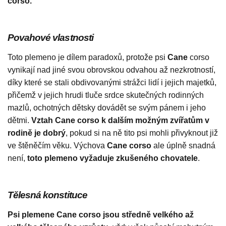
corso.
Povahové vlastnosti
Toto plemeno je dílem paradoxů, protože psi
Cane
corso
vynikají nad jiné svou obrovskou odvahou až nezkrotností,
díky které se stali obdivovanými strážci lidí i jejich majetků,
přičemž v jejich hrudi tluče srdce skutečných rodinných
mazlů, ochotných dětsky dovádět se svým pánem i jeho
dětmi.
Vztah Cane corso k dalším možným zvířatům v
rodině je dobrý
, pokud si na ně tito psi mohli přivyknout již
ve štěněčím věku. Výchova
Cane corso
ale úplně snadná
není,
toto plemeno vyžaduje zkušeného chovatele
.
Tělesná konstituce
Psi plemene Cane corso jsou středně velkého až