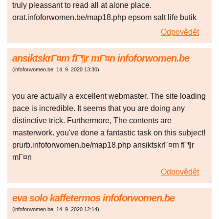
truly pleassant to read all at alone place.
orat.infoforwomen.be/map18.php epsom salt life butik
Odpovědět
ansiktskrГ¤m fГ¶r mГ¤n infoforwomen.be
(
infoforwomen.be
,
14. 9. 2020
13:30
)
you are actually a excellent webmaster. The site loading
pace is incredible. It seems that you are doing any
distinctive trick. Furthermore, The contents are
masterwork. you've done a fantastic task on this subject!
prurb.infoforwomen.be/map18.php ansiktskrГ¤m fГ¶r
mГ¤n
Odpovědět
eva solo kaffetermos infoforwomen.be
(
infoforwomen.be
,
14. 9. 2020
12:14
)