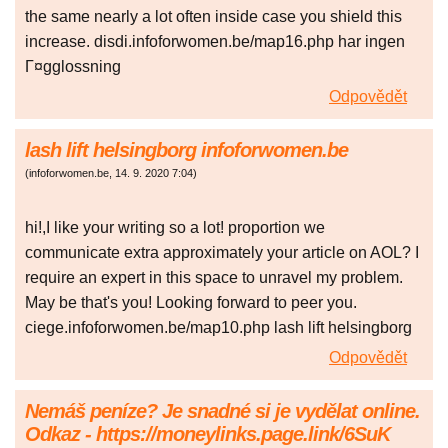
the same nearly a lot often inside case you shield this
increase. disdi.infoforwomen.be/map16.php har ingen
Г¤gglossning
Odpovědět
lash lift helsingborg infoforwomen.be
(
infoforwomen.be
,
14. 9. 2020
7:04
)
hi!,I like your writing so a lot! proportion we
communicate extra approximately your article on AOL? I
require an expert in this space to unravel my problem.
May be that's you! Looking forward to peer you.
ciege.infoforwomen.be/map10.php lash lift helsingborg
Odpovědět
Nemáš peníze? Je snadné si je vydělat online.
Odkaz - https://moneylinks.page.link/6SuK