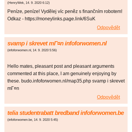
(
HenryWek
,
14. 9. 2020
6:12
)
Peníze, peníze! Vydělej víc peněz s finančním robotem!
Odkaz - https://moneylinks.page.link/6SuK
Odpovědět
svamp i skrevet mГ¤n infoforwomen.nl
(
infoforwomen.nl
,
14. 9. 2020
5:56
)
Hello mates, pleasant post and pleasant arguments
commented at this place, I am genuinely enjoying by
these. budo.infoforwomen.nl/map35.php svamp i skrevet
mГ¤n
Odpovědět
telia studentrabatt bredband infoforwomen.be
(
infoforwomen.be
,
14. 9. 2020
5:45
)