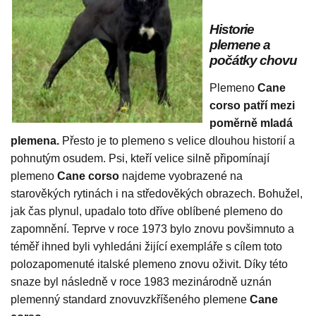
Historie
plemene a
počátky chovu
Plemeno
Cane
corso patří mezi
poměrně mladá
plemena.
Přesto je to plemeno s velice dlouhou historií a
pohnutým osudem. Psi, kteří velice silně připomínají
plemeno
Cane corso
najdeme vyobrazené na
starověkých rytinách i na středověkých obrazech. Bohužel,
jak čas plynul, upadalo toto dříve oblíbené plemeno do
zapomnění. Teprve v roce 1973 bylo znovu povšimnuto a
téměř ihned byli vyhledáni žijící exempláře s cílem toto
polozapomenuté italské plemeno znovu oživit. Díky této
snaze byl následně v roce 1983 mezinárodně uznán
plemenný standard znovuvzkříšeného plemene
Cane