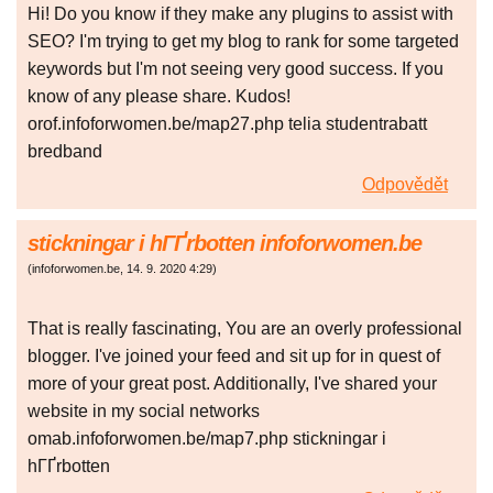
Hi! Do you know if they make any plugins to assist with
SEO? I'm trying to get my blog to rank for some targeted
keywords but I'm not seeing very good success. If you
know of any please share. Kudos!
orof.infoforwomen.be/map27.php telia studentrabatt
bredband
Odpovědět
stickningar i hГҐrbotten infoforwomen.be
(
infoforwomen.be
,
14. 9. 2020
4:29
)
That is really fascinating, You are an overly professional
blogger. I've joined your feed and sit up for in quest of
more of your great post. Additionally, I've shared your
website in my social networks
omab.infoforwomen.be/map7.php stickningar i
hГҐrbotten