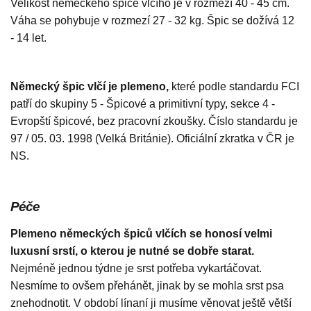
Velikost německého špice vlčího je v rozmezí 40 - 45 cm.
Váha se pohybuje v rozmezí 27 - 32 kg. Špic se dožívá 12
- 14 let.
Německý špic vlčí je plemeno,
které podle standardu FCI
patří do skupiny 5 - Špicové a primitivní typy, sekce 4 -
Evropští špicové, bez pracovní zkoušky. Číslo standardu je
97 / 05. 03. 1998 (Velká Británie). Oficiální zkratka v ČR je
NS.
Péče
Plemeno německých špiců vlčích se honosí velmi
luxusní srstí, o kterou je nutné se dobře starat.
Nejméně jednou týdne je srst potřeba vykartáčovat.
Nesmíme to ovšem přehánět, jinak by se mohla srst psa
znehodnotit. V období línaní ji musíme věnovat ještě větší