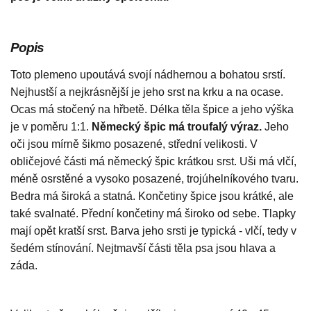
Popis
Toto plemeno upoutává svojí nádhernou a bohatou srstí.
Nejhustší a nejkrásnější je jeho srst na krku a na ocase.
Ocas má stočený na hřbetě. Délka těla špice a jeho výška
je v poměru 1:1.
Německý špic má troufalý výraz.
Jeho
oči jsou mírně šikmo posazené, střední velikosti. V
obličejové části má německý špic krátkou srst. Uši má vlčí,
méně osrstěné a vysoko posazené, trojúhelníkového tvaru.
Bedra má široká a statná. Končetiny špice jsou krátké, ale
také svalnaté. Přední končetiny má široko od sebe. Tlapky
mají opět kratší srst. Barva jeho srsti je typická - vlčí, tedy v
šedém stínování. Nejtmavší části těla psa jsou hlava a
záda.