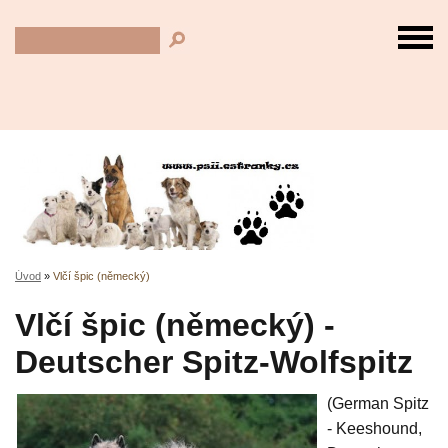
Úvod
»
Vlčí špic (německý)
Vlčí špic (německý) -
Deutscher Spitz-Wolfspitz
(German Spitz
- Keeshound,