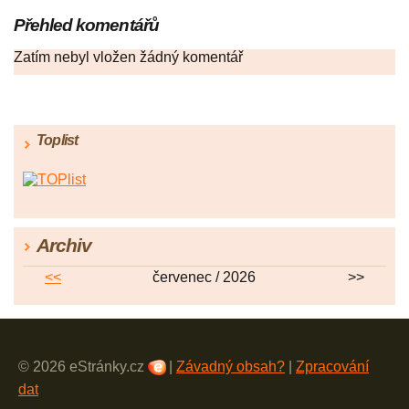
Přehled komentářů
Zatím nebyl vložen žádný komentář
Toplist
Archiv
<<
červenec / 2026
>>
© 2026 eStránky.cz
|
Závadný obsah?
|
Zpracování
dat