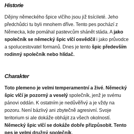
Historie
Dějiny německého špice vlčího jsou již tisícileté. Jeho
předchůdci tu byli mnohem dříve. Tento pes pochází z
Německa, kde pomáhal pastevcům shánět stáda. A
jako
společník se německý špic vlčí osvědčil
i jako průvodce
a spolucestovatel formanů. Dnes je tento
špic především
rodinný společník nebo hlídač.
Charakter
Toto plemeno je velmi temperamentní a živé.
Německý
špic vlčí je pozorný a veselý
společník, jenž je svému
pánovi oddán. K ostatním je nedůvěřivý a je vždy na
pozoru. Není bázlivý ani zbytečně agresivní. Svoje
teritorium si ale dokáže obhájit za všech okolností.
Německý špic vlčí se dokáže dobře přizpůsobit. Tento
pes je velmi družný společník.