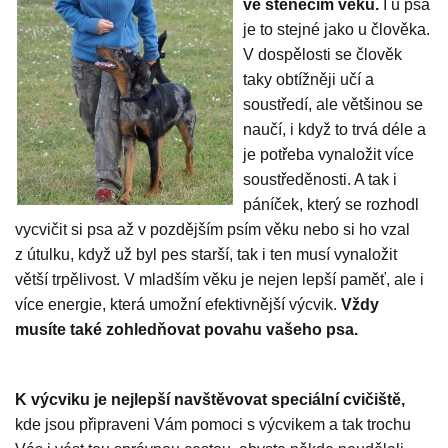
ve štěněčím věku.
I u psa
je to stejné jako u člověka.
V dospělosti se člověk
taky obtížněji učí a
soustředí, ale většinou se
naučí, i když to trvá déle a
je potřeba vynaložit více
soustředěnosti. A tak i
páníček, který se rozhodl
vycvičit si psa až v pozdějším psím věku nebo si ho vzal
z útulku, když už byl pes starší, tak i ten musí vynaložit
větší trpělivost. V mladším věku je nejen lepší paměť, ale i
více energie, která umožní efektivnější výcvik.
Vždy
musíte také zohledňovat povahu vašeho psa.
K výcviku je nejlepší navštěvovat speciální cvičiště,
kde jsou připraveni Vám pomoci s výcvikem a tak trochu