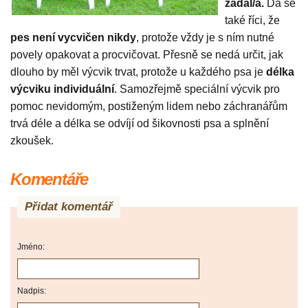
zadal/a.
Dá se
také říci, že
pes není vycvičen nikdy
, protože vždy je s ním nutné
povely opakovat a procvičovat. Přesně se nedá určit, jak
dlouho by měl výcvik trvat, protože u každého psa je
délka
výcviku individuální
. Samozřejmě speciální výcvik pro
pomoc nevidomým, postiženým lidem nebo záchranářům
trvá déle a délka se odvíjí od šikovnosti psa a splnění
zkoušek.
Komentáře
Přidat komentář
Jméno:
Nadpis: