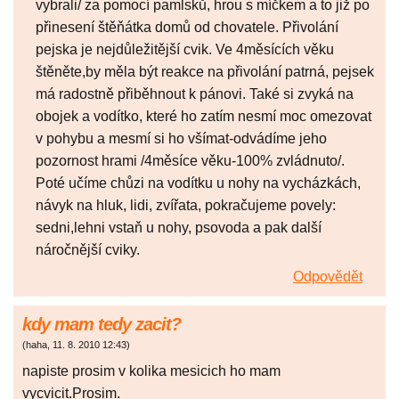
vybrali/ za pomocí pamlsků, hrou s míčkem a to již po
přinesení štěňátka domů od chovatele. Přivolání
pejska je nejdůležitější cvik. Ve 4měsících věku
štěněte,by měla být reakce na přivolání patrná, pejsek
má radostně přiběhnout k pánovi. Také si zvyká na
obojek a vodítko, které ho zatím nesmí moc omezovat
v pohybu a mesmí si ho všímat-odvádíme jeho
pozornost hrami /4měsíce věku-100% zvládnuto/.
Poté učíme chůzi na vodítku u nohy na vycházkách,
návyk na hluk, lidi, zvířata, pokračujeme povely:
sedni,lehni vstaň u nohy, psovoda a pak další
náročnější cviky.
Odpovědět
kdy mam tedy zacit?
(
haha
,
11. 8. 2010
12:43
)
napiste prosim v kolika mesicich ho mam
vycvicit.Prosim.