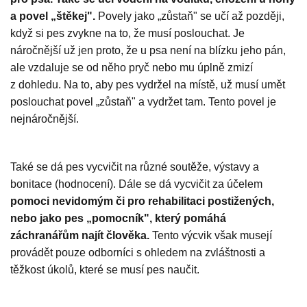
a povel „štěkej".
Povely jako „zůstaň" se učí až později,
když si pes zvykne na to, že musí poslouchat. Je
náročnější už jen proto, že u psa není na blízku jeho pán,
ale vzdaluje se od něho pryč nebo mu úplně zmizí
z dohledu. Na to, aby pes vydržel na místě, už musí umět
poslouchat povel „zůstaň" a vydržet tam. Tento povel je
nejnáročnější.
Také se dá pes vycvičit na různé soutěže, výstavy a
bonitace (hodnocení). Dále se dá vycvičit za účelem
pomoci nevidomým či pro rehabilitaci postižených,
nebo jako pes „pomocník", který pomáhá
záchranářům najít člověka.
Tento výcvik však musejí
provádět pouze odborníci s ohledem na zvláštnosti a
těžkost úkolů, které se musí pes naučit.