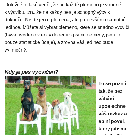
Důležité je také vědět, že ne každé plemeno je vhodné
k výcviku, tzn., že ne každý pes je schopný výcvik
dokončit. Nejde jen o plemena, ale především o samotné
jedince. Můžete si vybrat plemeno, které se snadno vycvičí
(bývá uvedeno v encyklopedii s psími plemeny, jsou to
pouze statistické údaje), a zrovna váš jedinec bude
výjimečný.
Kdy je pes vycvičen?
To se pozná
tak, že bez
váhání
uposlechne
váš rozkaz a
splní povel,
který jste mu