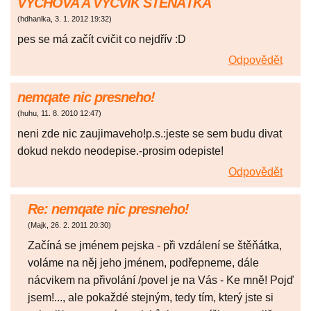
VÝCHOVA A VÝCVIK ŠTĚNÁTKA
(
hdhanlka
,
3. 1. 2012
19:32
)
pes se má začít cvičit co nejdřív :D
Odpovědět
nemqate nic presneho!
(
huhu
,
11. 8. 2010
12:47
)
neni zde nic zaujimaveho!p.s.:jeste se sem budu divat
dokud nekdo neodepise.-prosim odepiste!
Odpovědět
Re: nemqate nic presneho!
(
Majk
,
26. 2. 2011
20:30
)
Začíná se jménem pejska - při vzdálení se štěňátka,
voláme na něj jeho jménem, podřepneme, dále
nácvikem na přivolání /povel je na Vás - Ke mně! Pojď
jsem!..., ale pokaždé stejným, tedy tím, který jste si