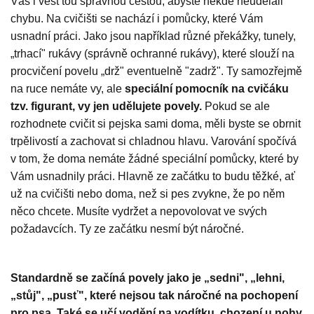
Vás i vést tou správnou cestou, abyste někde neudělali
chybu. Na cvičišti se nachází i pomůcky, které Vám
usnadní práci. Jako jsou například různé překážky, tunely,
„trhací" rukávy (správně ochranné rukávy), které slouží na
procvičení povelu „drž" eventuelně "zadrž". Ty samozřejmě
na ruce nemáte vy, ale
speciální pomocník na cvičáku
tzv. figurant, vy jen udělujete povely.
Pokud se ale
rozhodnete cvičit si pejska sami doma, měli byste se obrnit
trpělivostí a zachovat si chladnou hlavu. Varování spočívá
v tom, že doma nemáte žádné speciální pomůcky, které by
Vám usnadnily práci. Hlavně ze začátku to budu těžké, ať
už na cvičišti nebo doma, než si pes zvykne, že po něm
něco chcete. Musíte vydržet a nepovolovat ve svých
požadavcích. Ty ze začátku nesmí být náročné.
Standardně se začíná povely jako je „sedni", „lehni,
„stůj", „pusť", které nejsou tak náročné na pochopení
pro psa. Také se učí vodění na vodítku, chození u nohy