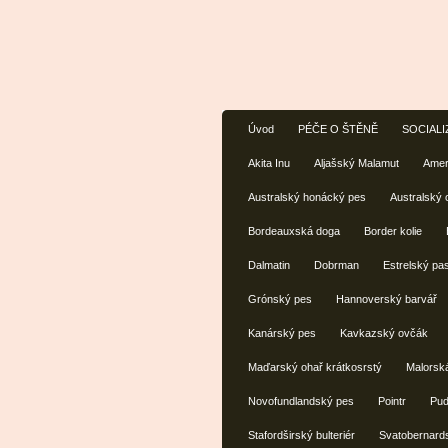
Úvod
PÉČE O ŠTĚNĚ
SOCIALI
Akita Inu
Aljašský Malamut
Amer
Australský honácký pes
Australský
Bordeauxská doga
Border kolie
Dalmatin
Dobrman
Estrelský pa
Grónský pes
Hannoverský barvář
Kanárský pes
Kavkazský ovčák
Maďarský ohař krátkosrstý
Malorsk
Novofundlandský pes
Pointr
Pud
Stafordširský bulteriér
Svatobernard