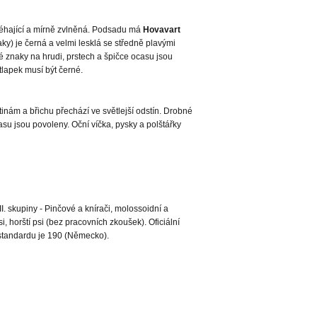
iléhající a mírně zvlněná. Podsadu má
Hovavart
ky) je černá a velmi lesklá se středně plavými
lé znaky na hrudi, prstech a špičce ocasu jsou
tlapek musí být černé.
inám a břichu přechází ve světlejší odstín. Drobné
asu jsou povoleny. Oční víčka, pysky a polštářky
II. skupiny - Pinčové a knírači, molossoidní a
si, horští psi (bez pracovních zkoušek). Oficiální
 standardu je 190 (Německo).