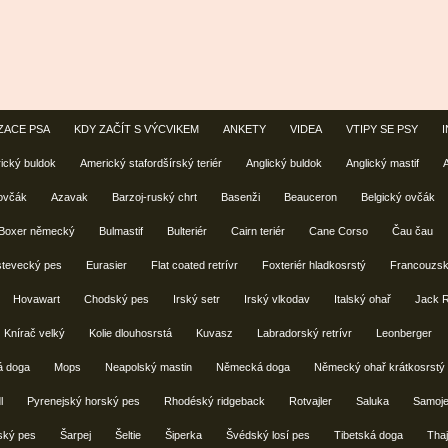
ZACE PSA
KDY ZAČÍT S VÝCVIKEM
ANKETY
VIDEA
VTIPY SE PSY
ický buldok
Americký stafordšírský teriér
Anglický buldok
Anglický mastif
 ovčák
Azavak
Barzoj-ruský chrt
Basenži
Beauceron
Belgický ovčák
Boxer německý
Bulmastif
Bulteriér
Cairn teriér
Cane Corso
Čau čau
stevecký pes
Eurasier
Flat coated retrívr
Foxteriér hladkosrstý
Francouzsk
Hovawart
Chodský pes
Irský setr
Irský vlkodav
Italský ohař
Jack R
Knírač velký
Kolie dlouhosrstá
Kuvasz
Labradorský retrívr
Leonberger
á doga
Mops
Neapolský mastin
Německá doga
Německý ohař krátkosrstý
l
Pyrenejský horský pes
Rhodéský ridgeback
Rotvajler
Saluka
Samoj
ský pes
Šarpej
Šeltie
Šiperka
Švédský losí pes
Tibetská doga
Tha