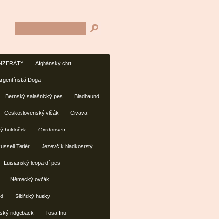
INZERÁTY
Afghánský chrt
Argentínská Doga
Bernský salašnický pes
Bladhaund
Československý vlčák
Čivava
ý buldoček
Gordonsetr
ussell Teriér
Jezevčík hladkosrstý
Luisianský leopardí pes
Německý ovčák
ed
Sibiřský husky
jský ridgeback
Tosa Inu