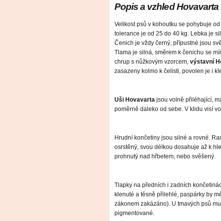
Popis a vzhled Hovavarta
Velikost psů v kohoutku se pohybuje od
tolerance je od 25 do 40 kg. Lebka je s
Čenich je vždy černý, přípustné jsou sv
Tlama je silná, směrem k čenichu se mírn
chrup s nůžkovým vzorcem,
výstavní H
zasazeny kolmo k čelisti, povolen je i k
Uši Hovavarta
jsou volně přiléhající, m
poměrně daleko od sebe. V klidu visí vo
Hrudní končetiny jsou silné a rovné. R
osrstěný, svou délkou dosahuje až k hl
prohnutý nad hřbetem, nebo svěšený.
Tlapky na předních i zadních končetinác
klenuté a těsně přilehlé, paspárky by mě
zákonem zakázáno). U tmavých psů musí
pigmentované.