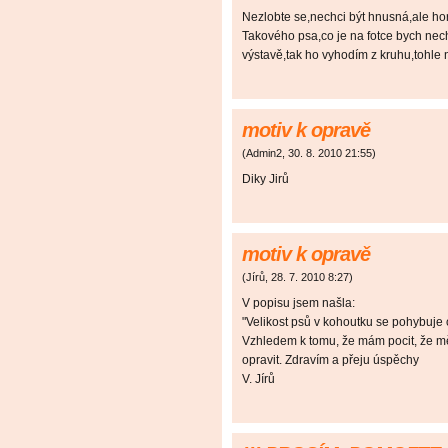
Nezlobte se,nechci být hnusná,ale hor
Takového psa,co je na fotce bych nech
výstavě,tak ho vyhodím z kruhu,tohle 
motiv k opravě
(
Admin2
,
30. 8. 2010
21:55
)
Diky Jirů
motiv k opravě
(
Jírů
,
28. 7. 2010
8:27
)
V popisu jsem našla:
"Velikost psů v kohoutku se pohybuje 
Vzhledem k tomu, že mám pocit, že měl
opravit. Zdravím a přeju úspěchy
V. Jírů