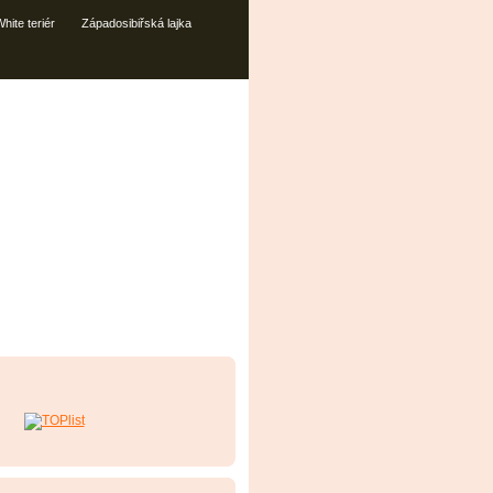
hite teriér
Západosibiřská lajka