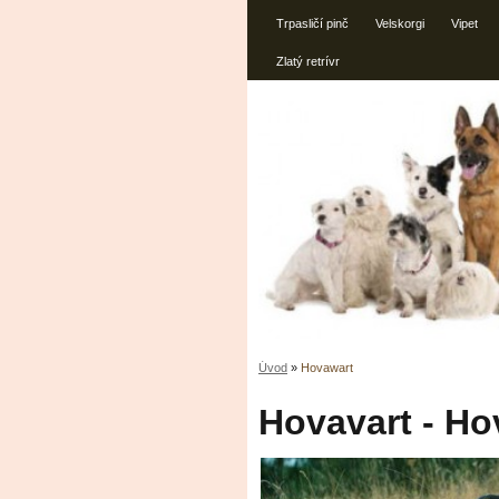
Trpasličí pinč
Velskorgi
Vipet
Zlatý retrívr
Úvod
»
Hovawart
Hovavart - Ho