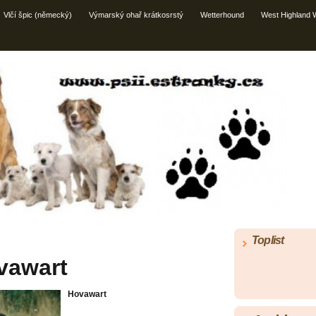
Vlčí špic (německý)
Výmarský ohař krátkosrstý
Wetterhound
West Highland W
Toplist
vawart
Hovawart