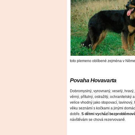
toto plemeno oblíbené zejména v Německ
Povaha Hovavarta
Dobromyslný, vyrovnaný, veselý, hravý, t
věrný, přítulný, ostražitý, ochranitelský
velice vhodný jako stopovací, lavinový,
věku seznámí s kočkami a jinými domácím
dobře.
S dětmi vychází bezproblémově, 
návštěvám se chová rezervovaně.