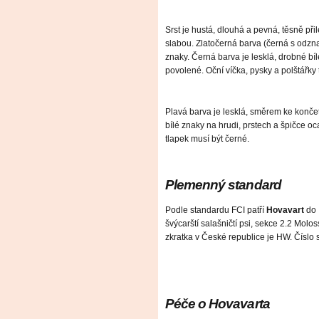
Srst je hustá, dlouhá a pevná, těsně př
slabou. Zlatočerná barva (černá s odzna
znaky. Černá barva je lesklá, drobné bí
povolené. Oční víčka, pysky a polštářky 
Plavá barva je lesklá, směrem ke končet
bílé znaky na hrudi, prstech a špičce oc
tlapek musí být černé.
Plemenný standard
Podle standardu FCI patří
Hovavart
do 
švýcarští salašničtí psi, sekce 2.2 Molos
zkratka v České republice je HW. Číslo
Péče o Hovavarta