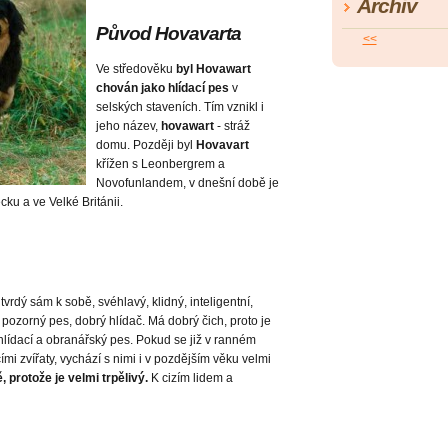
Archiv
Původ Hovavarta
<<
Ve středověku
byl Hovawart
chován jako hlídací pes
v
selských staveních. Tím vznikl i
jeho název,
hovawart
- stráž
domu. Později byl
Hovavart
křížen s Leonbergrem a
Novofunlandem, v dnešní době je
u a ve Velké Británii.
vrdý sám k sobě, svéhlavý, klidný, inteligentní,
 a pozorný pes, dobrý hlídač. Má dobrý čich, proto je
 hlídací a obranářský pes. Pokud se již v ranném
i zvířaty, vychází s nimi i v pozdějším věku velmi
protože je velmi trpělivý.
K cizím lidem a