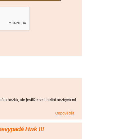
ála hezká, ale jestliže se ti nelíbí nezbývá mi
Odpovědět
 nevypadá Hwk !!!