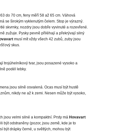
 63 do 70 cm, feny měří 58 až 65 cm. Váhová
ilná se širokým vyklenutým čelem. Stop je výrazný.
ětlé skvrnky, nozdry jsou dobře vyvinuté a rozevřené.
ě zužuje. Pysky pevně přiléhají a překrývají silný
ovavart
musí mít vždy všech 42 zubů, zuby jsou
lešťový skus.
ají trojúhelníkový tvar, jsou posazené vysoko a
lně podél lebky.
amena jsou silně osvalená. Ocas musí být hustě
eznům, nikdy ne až k zemi. Nesen může být vysoko,
h jsou velmi silné a kompaktní. Prsty má
Hovavart
li být odstraněny (pozor, jsou země, kde je to
 být drápky černé, u světlých, mohou být