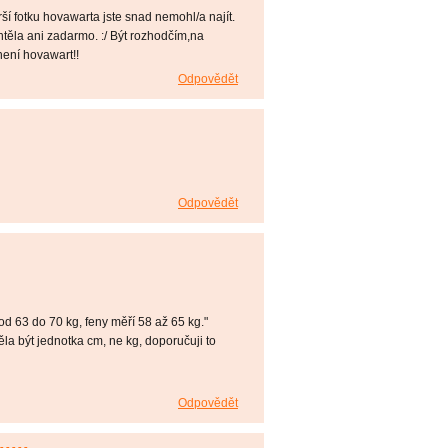
ší fotku hovawarta jste snad nemohl/a najít.
těla ani zadarmo. :/ Být rozhodčím,na
není hovawart!!
Odpovědět
Odpovědět
od 63 do 70 kg, feny měří 58 až 65 kg."
a být jednotka cm, ne kg, doporučuji to
Odpovědět