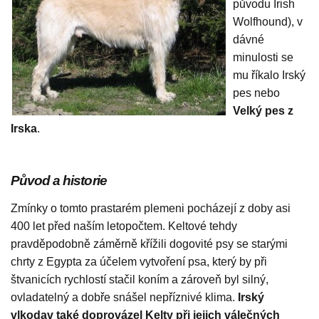
původu Irish
Wolfhound), v
dávné
minulosti se
mu říkalo Irský
pes nebo
Velký pes z
Irska
.
Původ a historie
Zmínky o tomto prastarém plemeni pocházejí z doby asi
400 let před naším letopočtem. Keltové tehdy
pravděpodobně záměrně křížili dogovité psy se starými
chrty z Egypta za účelem vytvoření psa, který by při
štvanicích rychlostí stačil koním a zároveň byl silný,
ovladatelný a dobře snášel nepříznivé klima.
Irský
vlkodav také doprovázel Kelty při jejich válečných