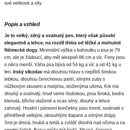
své velikosti a síly.
Popis a vzhled
Je to velký, silný a svalnatý pes, který však působí
elegantně a lehce, na rozdíl třeba od těžké a mohutné
Německé dogy.
Minimální výška v kohoutku u psa je 79
cm, ale je žádoucí, aby měl alespoň 86 cm a víc. Feny jsou
o něco menší. Váha psa bývá od 54 kg a víc a od 41 kg u
fen.
Irský vlkodav
má dlouhou hlavu s nepříliš širokou
lebkou, dlouhou čenichovou partií, silnými zuby s
nůžkovým skusem a malýma, složenýma ušima. Krk má
dlouhý a svalnatý, hruď velmi hlubokou, prsa široká, bedra
klenutá, břicho vtažené a ocas silný, dlouhý a lehce
zahnutý. Hrudní i pánevní končetiny jsou rovné, svalnaté s
přiměřeně velkými, okrouhlými tlapami a silnými drápy.
Srst je drsná, hrubá a tvrdá a zvlášť dlouhá nad očima a na
spodní čelisti. Barva může být šedá, žíhaná, červená,