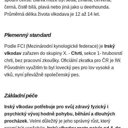
černá, čistě bílá, plavá nebo jiná jako u deerhounda.
Průměrná délka života vlkodava je 12 až 14 let.
Plemenný standard
Podle FCI (Mezinárodní kynologické federace) je
Irský
vlkodav
zařazen do skupiny X. -
Chrti
, sekce 1- hrubosrstí
chrti, bez pracovní zkoušky. Oficiální zkratka pro ČR je IW.
Původním využitím to byl lovecký pes pro lov vysoké a
vlků, nyní převážně společenský pes.
Základní péče
Irský vlkodav
potřebuje pro svůj zdravý fyzický i
psychický vývoj hodně pohybu, běhání a dlouhých
procházek.
Velmi důležitý je jeho správný růst, který