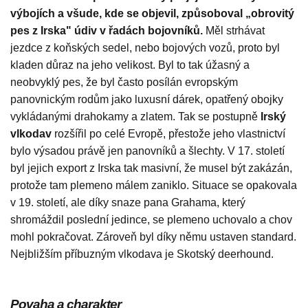
výbojích a všude, kde se objevil, způsoboval „obrovitý
pes z Irska" údiv v řadách bojovníků.
Měl strhávat
jezdce z koňských sedel, nebo bojových vozů, proto byl
kladen důraz na jeho velikost. Byl to tak úžasný a
neobvyklý pes, že byl často posílán evropským
panovnickým rodům jako luxusní dárek, opatřený obojky
vykládanými drahokamy a zlatem. Tak se postupně
Irský
vlkodav
rozšířil po celé Evropě, přestože jeho vlastnictví
bylo výsadou právě jen panovníků a šlechty. V 17. století
byl jejich export z Irska tak masivní, že musel být zakázán,
protože tam plemeno málem zaniklo. Situace se opakovala
v 19. století, ale díky snaze pana Grahama, který
shromáždil poslední jedince, se plemeno uchovalo a chov
mohl pokračovat. Zároveň byl díky němu ustaven standard.
Nejbližším příbuzným vlkodava je Skotský deerhound.
Povaha a charakter