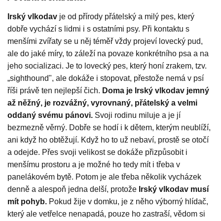
Irský vlkodav
je od přírody přátelský a milý pes, který
dobře vychází s lidmi i s ostatními psy. Při kontaktu s
menšími zvířaty se u něj téměř vždy projeví lovecký pud,
ale do jaké míry, to záleží na povaze konkrétního psa a na
jeho socializaci. Je to lovecký pes, který honí zrakem, tzv.
„sighthound", ale dokáže i stopovat, přestože nemá v psí
říši právě ten nejlepší čich.
Doma je Irský vlkodav jemný
až něžný, je rozvážný, vyrovnaný, přátelský a velmi
oddaný svému pánovi.
Svoji rodinu miluje a je jí
bezmezně věrný. Dobře se hodí i k dětem, kterým neublíží,
ani když ho obtěžují. Když ho to už nebaví, prostě se otočí
a odejde. Přes svoji velikost se dokáže přizpůsobit i
menšímu prostoru a je možné ho tedy mít i třeba v
panelákovém bytě. Potom je ale třeba několik vycházek
denně a alespoň jedna delší, protože
Irský vlkodav
musí
mít pohyb.
Pokud žije v domku, je z něho výborný hlídač,
který ale vetřelce nenapadá, pouze ho zastraší, vědom si