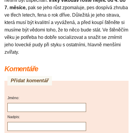
nesmí být uspěchán.
Irský vlkodav
roste nejvíc od 4. do
7. měsíce,
pak se jeho růst zpomaluje, pes dospívá zhruba
ve třech letech, fena o rok dříve. Důležitá je jeho strava,
která musí být kvalitní a vyvážená, a před koupí štěněte si
musíme být vědomi toho, že to něco bude stát. Ve štěněčím
věku je potřeba ho dobře socializovat a snažit se zmírnit
jeho lovecké pudy při styku s ostatními, hlavně menšími
zvířaty.
Komentáře
Přidat komentář
Jméno:
Nadpis: